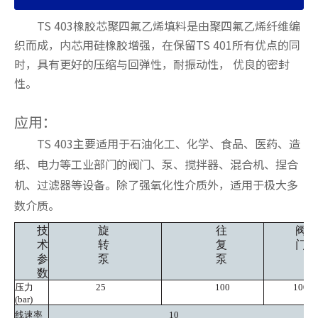
TS 403橡胶芯聚四氟乙烯填料是由聚四氟乙烯纤维编
织而成，内芯用硅橡胶增强，在保留TS 401所有优点的同
时，具有更好的压缩与回弹性，耐振动性， 优良的密封
性。
应用：
TS 403主要适用于石油化工、化学、食品、医药、造
纸、电力等工业部门的阀门、泵、搅拌器、混合机、捏合
机、过滤器等设备。除了强氧化性介质外，适用于极大多
数介质。
技
旋
往
阀
术
转
复
门
参
泵
泵
数
压力
25
100
100
(bar)
线速率
10