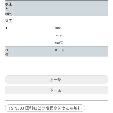
线速
率
(m/s)
温度
－
℃
200℃
～ ＋
550℃
PH
0～14
值
上一条:
下一条:
TS N303 因科镍丝网增强高纯度石墨填料