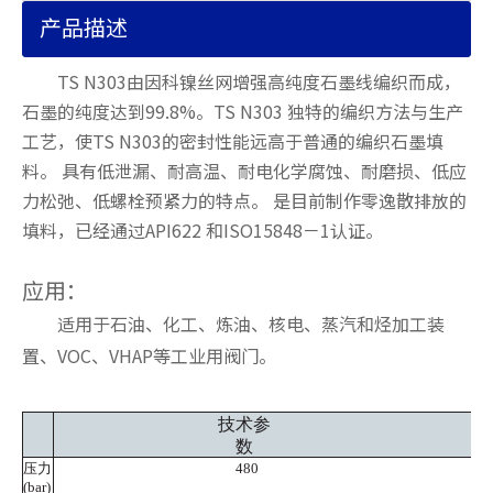
产品描述
TS N303由因科镍丝网增强高纯度石墨线编织而成，
石墨的纯度达到99.8%。TS N303 独特的编织方法与生产
工艺，使TS N303的密封性能远高于普通的编织石墨填
料。 具有低泄漏、耐高温、耐电化学腐蚀、耐磨损、低应
力松弛、低螺栓预紧力的特点。 是目前制作零逸散排放的
填料，已经通过API622 和ISO15848－1认证。
应用：
适用于石油、化工、炼油、核电、蒸汽和烃加工装
置、VOC、VHAP等工业用阀门。
技术参
数
压力
480
(bar)