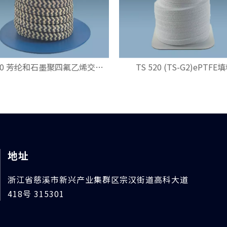
TS 600 芳纶和石墨聚四氟乙烯交织填料
TS 520 (TS-G2)ePTFE
地址
浙江省慈溪市新兴产业集群区宗汉街道高科大道
418号 315301