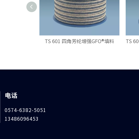
TS 601 四角芳纶增强GFO®填料
电话
0574-6382-5051
13486096453