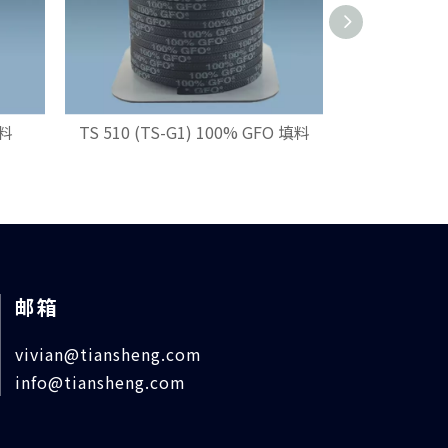
填料
TS 510 (TS-G1) 100% GFO 填料
TS 4
邮箱
vivian@tiansheng.com
info@tiansheng.com