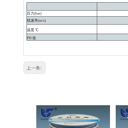
压力
(bar)
线速率
(m/s)
温度
℃
PH 值
上一条: