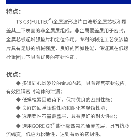
特点：
®
TS G3(FULTEC
)金属波形垫片由波形金属芯板和覆
盖其上下表面的非金属层组成。非金属覆盖层用于密封，
金属芯板起增强垫片和定位作用。专利的制造工艺使该垫
片具有足够的机械强度，良好的回弹性能，保证其在低螺
栓紧固力下具有优良的密封性能。
优点：
◆ 多道同心圆波纹的金属内芯，具有迷宫密封效应，
有效阻隔密封流体的泄漏；
◆ 低螺栓紧固载荷下，保持优良的密封性能；
◆ 良好的回弹压缩性能和耐化学腐蚀性能；
◆ 选用柔性石墨覆盖层，具有良好的耐火性能；
®
◆ 选用GORE GR
膨体聚四氟乙烯覆盖层，具有抗冷
流蠕变，低应力松弛性，达到
有效的密封性。