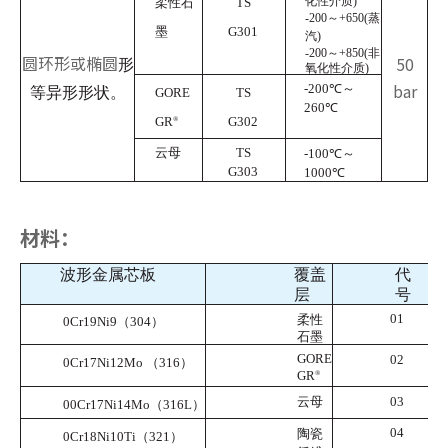
化性介质)
柔性石
TS
-200～+650(蒸
墨
G301
汽)
-200～+850(非
圆环形或椭圆
50
形
氧化性介质)
bar
-200℃～
等异形形状。
GORE
TS
260℃
GR
G302
®
云母
TS
-100℃～
G303
1000℃
材料：
波形金属芯板
覆盖
代
层
号
01
柔性
0Cr19Ni9（304）
石墨
GORE
02
0Cr17Ni12Mo （316）
GR
®
云母
03
00Cr17Ni14Mo（316L）
04
陶瓷
0Cr18Ni10Ti（321）